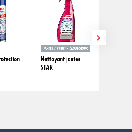
JANTES / PNEUS / CAOUTCHOUC
PROFILINE
otection
Nettoyant jantes
Nettoyant 
STAR
Max