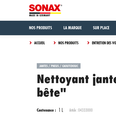
NOS PRODUITS
LA MARQUE
SUR PLACE
ACCUEIL
NOS PRODUITS
ENTRETIEN DES V
JANTES / PNEUS / CAOUTCHOUC
Nettoyant jant
bête"
1 L
Contenance :
Article :
04333000