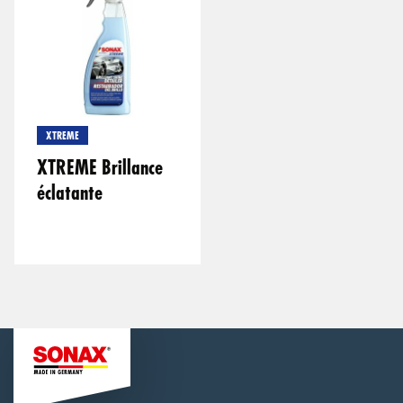
XTREME
XTREME Brillance
éclatante