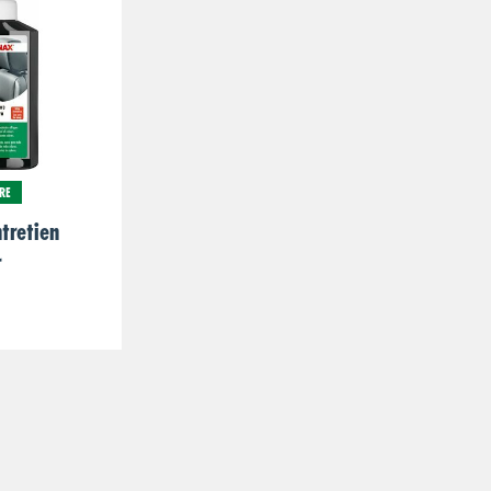
RE
tretien
r